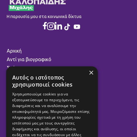
Η παρουσία μου στα κοινωνικά δίκτυα
Αρχική
Αντί για βιογραφικό
Στόχοι
×
Γιατί Volt
Αυτός ο ιστότοπος
χρησιμοποιεί cookies
Επικοινωνία
Larnaka Talks
Χρησιμοποιούμε cookies για να
εξατομικεύσουμε το περιεχόμενο, τις
Επιχειρηματικότητα
διαφημίσεις και να αναλύσουμε την
Κέντρο Κινηματογράφου Λάρνακας
επισκεψιμότητά μας. Μοιραζόμαστε επίσης
πληροφορίες σχετικά με τη χρήση του
Κινηματογραφική Λέσχη Λάρνακας
ιστότοπού μας με τους συνεργάτες
Η συμβολή μου στο Volt
διαφήμισης και ανάλυσης, οι οποίοι
ενδέχεται να τις συνδυάσουν με άλλες
Culture & Τοnic Podcast