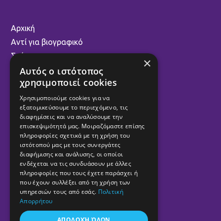
Αρχική
Αντί για βιογραφικό
Στόχοι
×
Γιατί Volt
Αυτός ο ιστότοπος
χρησιμοποιεί cookies
Επικοινωνία
Larnaka Talks
Χρησιμοποιούμε cookies για να
εξατομικεύσουμε το περιεχόμενο, τις
Επιχειρηματικότητα
διαφημίσεις και να αναλύσουμε την
Κέντρο Κινηματογράφου Λάρνακας
επισκεψιμότητά μας. Μοιραζόμαστε επίσης
πληροφορίες σχετικά με τη χρήση του
Κινηματογραφική Λέσχη Λάρνακας
ιστότοπού μας με τους συνεργάτες
Η συμβολή μου στο Volt
διαφήμισης και ανάλυσης, οι οποίοι
ενδέχεται να τις συνδυάσουν με άλλες
Culture & Τοnic Podcast
πληροφορίες που τους έχετε παράσχει ή
Καλλιτεχνικό Έργο
που έχουν συλλέξει από τη χρήση των
υπηρεσιών τους από εσάς.
Πολιτική
Παρουσία στον Τύπο
Απορρήτου
ΑΠΟΔΟΧΉ ΌΛΩΝ